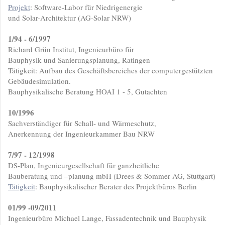
Projekt
: Software-Labor für Niedrigenergie
und Solar-Architektur (AG-Solar NRW)
1/94 - 6/1997
Richard Grün Institut, Ingenieurbüro für
Bauphysik und Sanierungsplanung, Ratingen
Tätigkeit: Aufbau des Geschäftsbereiches der computergestützten
Gebäudesimulation.
Bauphysikalische Beratung HOAI 1 - 5, Gutachten
10/1996
Sachverständiger für Schall- und Wärmeschutz,
Anerkennung der Ingenieurkammer Bau NRW
7/97 - 12/1998
DS-Plan, Ingenieurgesellschaft für ganzheitliche
Bauberatung und –planung mbH (Drees & Sommer AG, Stuttgart)
Tätigkeit
: Bauphysikalischer Berater des Projektbüros Berlin
01/99 -09/2011
Ingenieurbüro Michael Lange, Fassadentechnik und Bauphysik