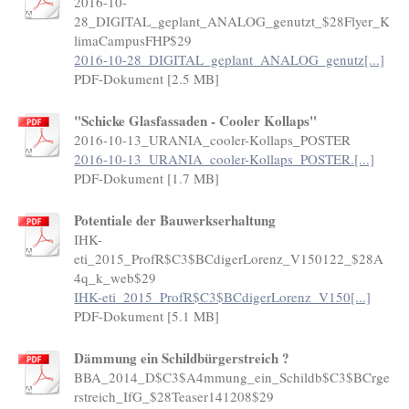
2016-10-
28_DIGITAL_geplant_ANALOG_genutzt_$28Flyer_K
limaCampusFHP$29
2016-10-28_DIGITAL_geplant_ANALOG_genutz[...]
PDF-Dokument [2.5 MB]
"Schicke Glasfassaden - Cooler Kollaps"
2016-10-13_URANIA_cooler-Kollaps_POSTER
2016-10-13_URANIA_cooler-Kollaps_POSTER.[...]
PDF-Dokument [1.7 MB]
Potentiale der Bauwerkserhaltung
IHK-
eti_2015_ProfR$C3$BCdigerLorenz_V150122_$28A
4q_k_web$29
IHK-eti_2015_ProfR$C3$BCdigerLorenz_V150[...]
PDF-Dokument [5.1 MB]
Dämmung ein Schildbürgerstreich ?
BBA_2014_D$C3$A4mmung_ein_Schildb$C3$BCrge
rstreich_IfG_$28Teaser141208$29