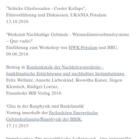
"Schicke Glasfassaden - Cooler Kollaps",
Filmvorführung und Diskussion, URANIA Potsdam
13.10.2016
'Werkstatt Nachhaltige Gebäude - Wärmedämmverbundsysteme
– Quo vadis?'
Einführung zum Workshop von
HWK-Potsdam
und BBU,
09.06.2016
Beitrag in
Baudenkmale der Nachkriegsmoderne -
bauklimatische Ertüchtigung und nachhaltige Instandsetzung,
Felix Wellnitz, Annette Liebeskind, Roswitha Kaiser, Jürgen
Klemisch, Rüdiger Lorenz,
Fraunhofer IRB Verlag 2016
'Glas in der Bauphysik und Bauklimatik'
Vortrag innerhalb der
Fachsektion Energetische
Gebäudeplanung/Bauphysik der BBIK
,
17.11.2015
Impulsvortrag 'Die monolithische Außenwand - eine zeitgemäße