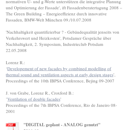
normativen U- und g-Werte unterstützen die integrative Planung
und Optimierung der Fassade', ift Fassadenberatertagung 2008 –
The Green Building – Energieeffizienz durch innovative
Fassaden, BMW-Welt München 09./10.07.2008
'Nachhaltigkeit quantifizierbar ? - Gebäudequalität jenseits von
Verkehrswert und Heizkosten', Potsdamer Gespräche über
Nachhaltigkeit, 2. Symposium, Industrieclub Potsdam
22.05.2008
Lorenz R.:
‘
Developement of new facades by combined modelling of
thermal sound and ventilation aspects at early design stages
’,
Proceedings of the 10th IBPSA Conference, Bejing 09-2007
J. von Grabe, Lorenz R., Croxford B.:
’
Ventilation of double facades
’
Proceedings of the 7th IBPSA Conference, Rio de Janeiro 08-
2001
"DIGITAL geplant - ANALOG genutzt"